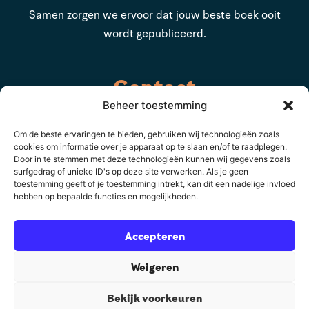
Samen zorgen we ervoor dat jouw beste boek ooit
wordt gepubliceerd.
Contact
Beheer toestemming
Auteurscollege
Om de beste ervaringen te bieden, gebruiken wij technologieën zoals
Asserstraat 2
cookies om informatie over je apparaat op te slaan en/of te raadplegen.
9461 GC Gieten
Door in te stemmen met deze technologieën kunnen wij gegevens zoals
surfgedrag of unieke ID's op deze site verwerken. Als je geen
toestemming geeft of je toestemming intrekt, kan dit een nadelige invloed
085 8782 832
hebben op bepaalde functies en mogelijkheden.
support@auteurscollege.nl
Accepteren
Weigeren
Bekijk voorkeuren
© 2026 Auteurscollege