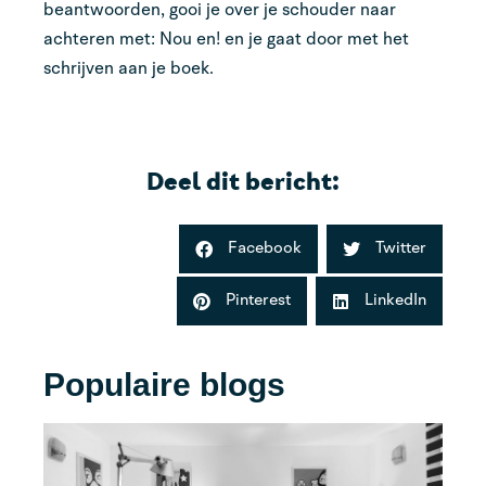
beantwoorden, gooi je over je schouder naar
achteren met: Nou en! en je gaat door met het
schrijven aan je boek.
Deel dit bericht:
Facebook
Twitter
Pinterest
LinkedIn
Populaire blogs
Bo
Vi