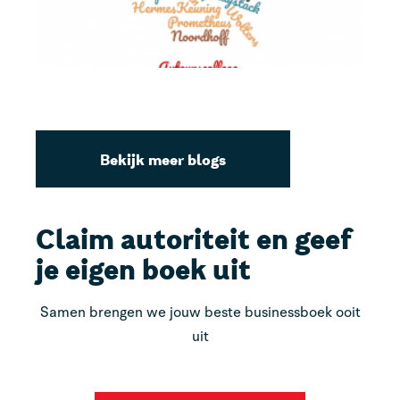
ui
vo
bo
vi
Bekijk meer blogs
Claim autoriteit en geef
je eigen boek uit
Samen brengen we jouw beste businessboek ooit
uit