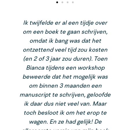
ar
Ik twijfelde er al een tijdje over
om een boek te gaan schrijven,
omdat ik bang was dat het
w
ontzettend veel tijd zou kosten
(en 2 of 3 jaar zou duren). Toen
t
Bianca tijdens een workshop
b
beweerde dat het mogelijk was
b
om binnen 3 maanden een
manuscript te schrijven, geloofde
r
ik daar dus niet veel van. Maar
ij
toch besloot ik om het erop te
b
wagen. En ze had gelijk! De