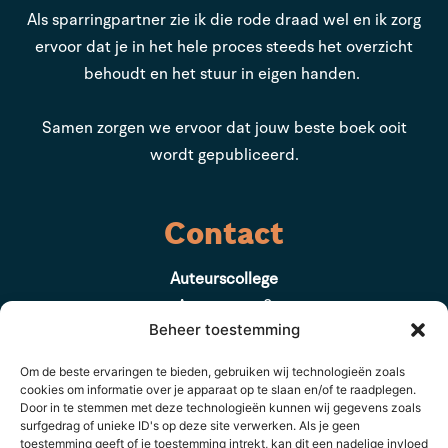
Als sparringpartner zie ik die rode draad wel en ik zorg
ervoor dat je in het hele proces steeds het overzicht
behoudt en het stuur in eigen handen.
Samen zorgen we ervoor dat jouw beste boek ooit
wordt gepubliceerd.
Contact
Auteurscollege
Asserstraat 2
Beheer toestemming
9461 GC Gieten
Om de beste ervaringen te bieden, gebruiken wij technologieën zoals
085 8782 832
cookies om informatie over je apparaat op te slaan en/of te raadplegen.
Door in te stemmen met deze technologieën kunnen wij gegevens zoals
support@auteurscollege.nl
surfgedrag of unieke ID's op deze site verwerken. Als je geen
toestemming geeft of je toestemming intrekt, kan dit een nadelige invloed