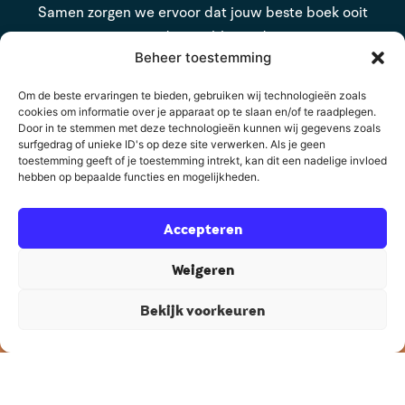
Samen zorgen we ervoor dat jouw beste boek ooit
wordt gepubliceerd.
Beheer toestemming
Contact
Om de beste ervaringen te bieden, gebruiken wij technologieën zoals
cookies om informatie over je apparaat op te slaan en/of te raadplegen.
Door in te stemmen met deze technologieën kunnen wij gegevens zoals
surfgedrag of unieke ID's op deze site verwerken. Als je geen
Auteurscollege
toestemming geeft of je toestemming intrekt, kan dit een nadelige invloed
Asserstraat 2
hebben op bepaalde functies en mogelijkheden.
9461 GC Gieten
Accepteren
085 8782 832
Weigeren
support@auteurscollege.nl
Bekijk voorkeuren
© 2026 Auteurscollege