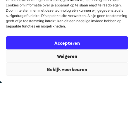
cookies om informatie over je apparaat op te slaan en/of te raadplegen.
Door in te stemmen met deze technologieën kunnen wij gegevens zoals
surfgedrag of unieke ID's op deze site verwerken. Als je geen toestemming
De meeste experts open vast omdat ze te veel weten.
geeft of je toestemming intrekt, kan dit een nadelige invloed hebben op
Honderden verhalen en tientallen modellen. Maar geen
bepaalde functies en mogelijkheden.
rode draad.
Accepteren
Als sparringpartner zie ik die rode draad wel en ik zorg
Weigeren
ervoor dat je in het hele proces steeds het overzicht
behoudt en het stuur in eigen handen.
Bekijk voorkeuren
Samen zorgen we ervoor dat jouw beste boek ooit
wordt gepubliceerd.
Contact
Auteurscollege