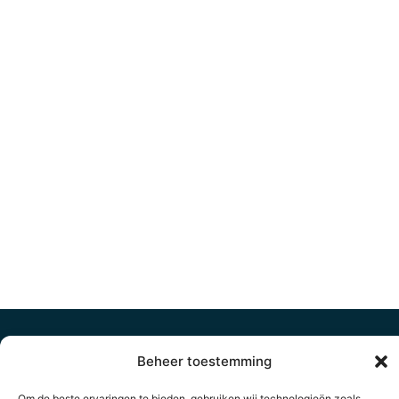
Beheer toestemming
Om de beste ervaringen te bieden, gebruiken wij technologieën zoals