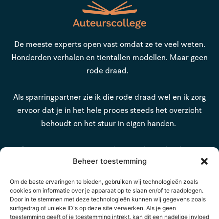
De meeste experts open vast omdat ze te veel weten.
Honderden verhalen en tientallen modellen. Maar geen
rode draad.
Als sparringpartner zie ik die rode draad wel en ik zorg
ervoor dat je in het hele proces steeds het overzicht
behoudt en het stuur in eigen handen.
Samen zorgen we ervoor dat jouw beste boek ooit
Beheer toestemming
wordt gepubliceerd.
Om de beste ervaringen te bieden, gebruiken wij technologieën zoals
cookies om informatie over je apparaat op te slaan en/of te raadplegen.
Contact
Door in te stemmen met deze technologieën kunnen wij gegevens zoals
surfgedrag of unieke ID's op deze site verwerken. Als je geen
toestemming geeft of je toestemming intrekt, kan dit een nadelige invloed