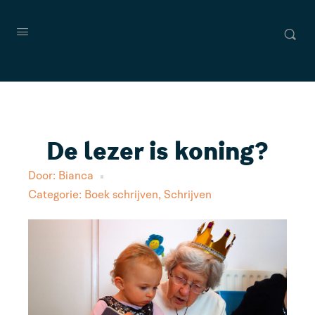
De lezer is koning?
Door:
Bianca
Categorie:
Boek schrijven
,
Schrijven