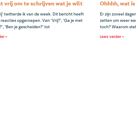
t vrij om te schrijven wat je wilt
Ohhhh, wat is
rij’ twitterde ik van de week. Dit bericht heeft
Er zijn zoveel dage
 reacties opgeroepen. Van ‘Vrij?’, ‘Ga je met
zetten om weer eens
?’, ‘Ben je gescheiden?’ tot
toch? Waarom stel 
der »
Lees verder »