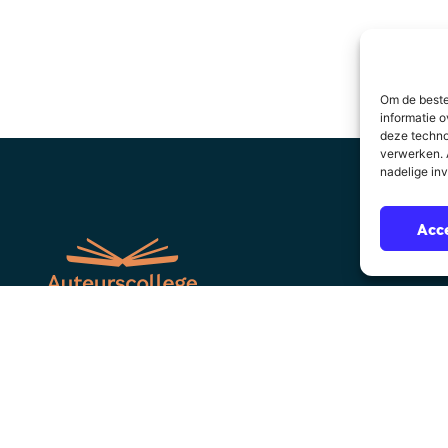
Om de beste
informatie o
deze techno
verwerken. A
nadelige in
Acc
Over Auteurscollege
Sitemap
suppo