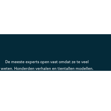
De meeste experts open vast omdat ze te veel
weten. Honderden verhalen en tientallen modellen.
Maar geen rode draad.
Als sparringpartner zie ik die rode draad wel en ik
zorg ervoor dat je in het hele proces steeds het
overzicht behoudt en het stuur in eigen handen.