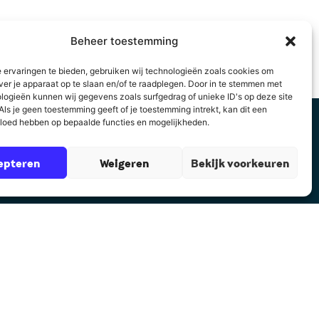
Beheer toestemming
 ervaringen te bieden, gebruiken wij technologieën zoals cookies om
ver je apparaat op te slaan en/of te raadplegen. Door in te stemmen met
logieën kunnen wij gegevens zoals surfgedrag of unieke ID's op deze site
ls je geen toestemming geeft of je toestemming intrekt, kan dit een
vloed hebben op bepaalde functies en mogelijkheden.
epteren
Weigeren
Bekijk voorkeuren
Contact
Auteurscollege
Asserstraat 2
9461 GC Gieten
085 8782 832
rt@auteurscollege.nl