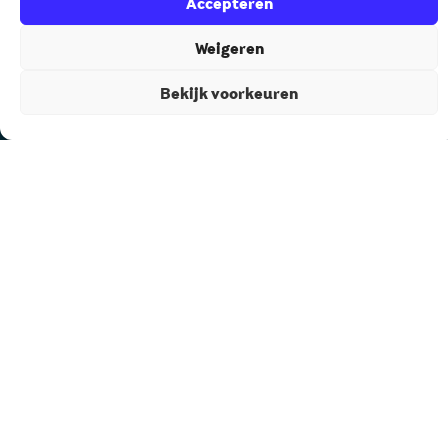
Accepteren
De meeste experts open vast omdat ze te veel weten.
Honderden verhalen en tientallen modellen. Maar geen
Weigeren
rode draad.
Bekijk voorkeuren
Als sparringpartner zie ik die rode draad wel en ik zorg
ervoor dat je in het hele proces steeds het overzicht
behoudt en het stuur in eigen handen.
Samen zorgen we ervoor dat jouw beste boek ooit
wordt gepubliceerd.
Contact
Auteurscollege
Asserstraat 2
9461 GC Gieten