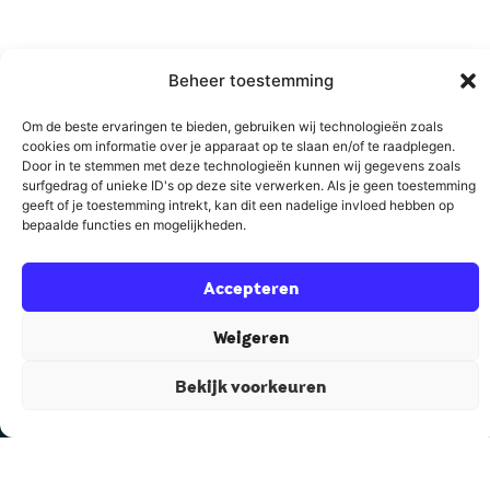
Beheer toestemming
Om de beste ervaringen te bieden, gebruiken wij technologieën zoals
cookies om informatie over je apparaat op te slaan en/of te raadplegen.
Door in te stemmen met deze technologieën kunnen wij gegevens zoals
surfgedrag of unieke ID's op deze site verwerken. Als je geen toestemming
geeft of je toestemming intrekt, kan dit een nadelige invloed hebben op
bepaalde functies en mogelijkheden.
Accepteren
De meeste experts open vast omdat ze te veel weten.
Weigeren
Honderden verhalen en tientallen modellen. Maar geen
Bekijk voorkeuren
rode draad.
Als sparringpartner zie ik die rode draad wel en ik zorg
ervoor dat je in het hele proces steeds het overzicht