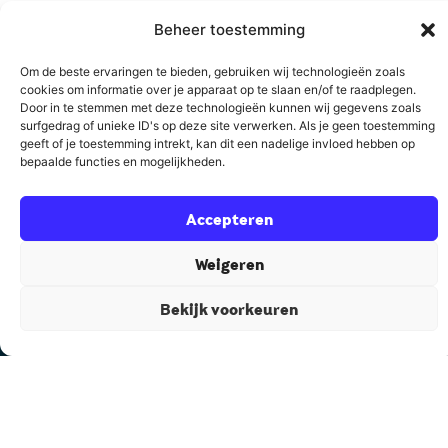
Beheer toestemming
Om de beste ervaringen te bieden, gebruiken wij technologieën zoals
cookies om informatie over je apparaat op te slaan en/of te raadplegen.
Door in te stemmen met deze technologieën kunnen wij gegevens zoals
surfgedrag of unieke ID's op deze site verwerken. Als je geen toestemming
geeft of je toestemming intrekt, kan dit een nadelige invloed hebben op
bepaalde functies en mogelijkheden.
Accepteren
Weigeren
De meeste experts open vast omdat ze te veel weten.
Honderden verhalen en tientallen modellen. Maar geen
Bekijk voorkeuren
rode draad.
Als sparringpartner zie ik die rode draad wel en ik zorg
ervoor dat je in het hele proces steeds het overzicht
behoudt en het stuur in eigen handen.