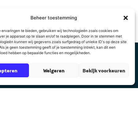
Beheer toestemming
 ervaringen te bieden, gebruiken wij technologieën zoals cookies om
ver je apparaat op te slaan en/of te raadplegen. Door in te stemmen met
logieën kunnen wij gegevens zoals surfgedrag of unieke ID's op deze site
ls je geen toestemming geeft of je toestemming intrekt, kan dit een
vloed hebben op bepaalde functies en mogelijkheden.
epteren
Weigeren
Bekijk voorkeuren
Contact
Auteurscollege
Asserstraat 2
9461 GC Gieten
085 8782 832
rt@auteurscollege.nl