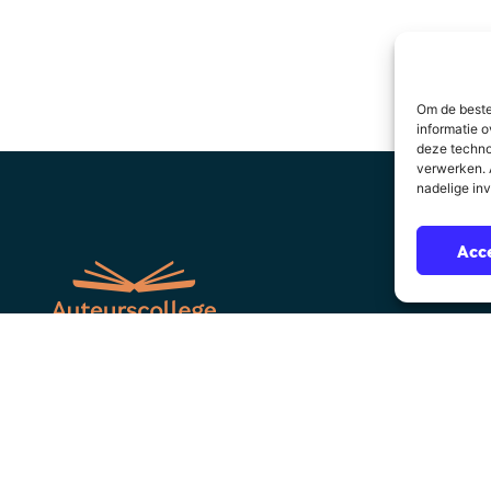
Om de beste
informatie o
deze techno
verwerken. A
nadelige in
Acc
Over Auteurscollege
Sitemap
suppo