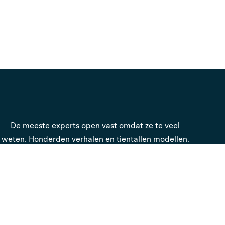
De meeste experts open vast omdat ze te veel
weten. Honderden verhalen en tientallen modellen.
Maar geen rode draad.
Als sparringpartner zie ik die rode draad wel en ik
zorg ervoor dat je in het hele proces steeds het
overzicht behoudt en het stuur in eigen handen.