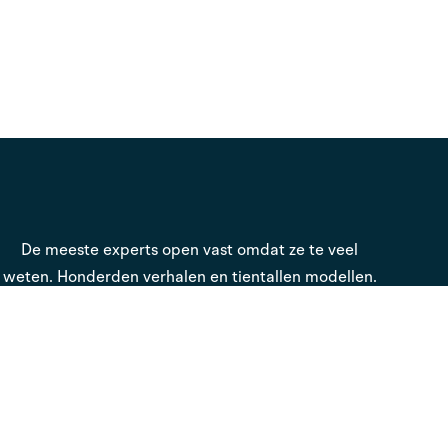
De meeste experts open vast omdat ze te veel
weten. Honderden verhalen en tientallen modellen.
Maar geen rode draad.
Als sparringpartner zie ik die rode draad wel en ik
zorg ervoor dat je in het hele proces steeds het
overzicht behoudt en het stuur in eigen handen.