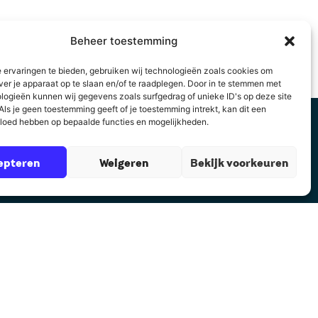
Beheer toestemming
 ervaringen te bieden, gebruiken wij technologieën zoals cookies om
ver je apparaat op te slaan en/of te raadplegen. Door in te stemmen met
logieën kunnen wij gegevens zoals surfgedrag of unieke ID's op deze site
ls je geen toestemming geeft of je toestemming intrekt, kan dit een
vloed hebben op bepaalde functies en mogelijkheden.
epteren
Weigeren
Bekijk voorkeuren
Contact
Auteurscollege
Asserstraat 2
9461 GC Gieten
085 8782 832
rt@auteurscollege.nl