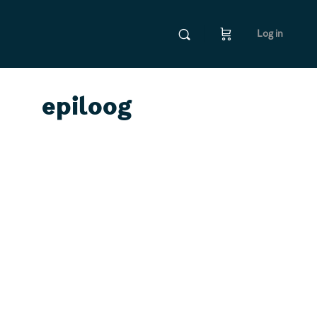
Log in
epiloog