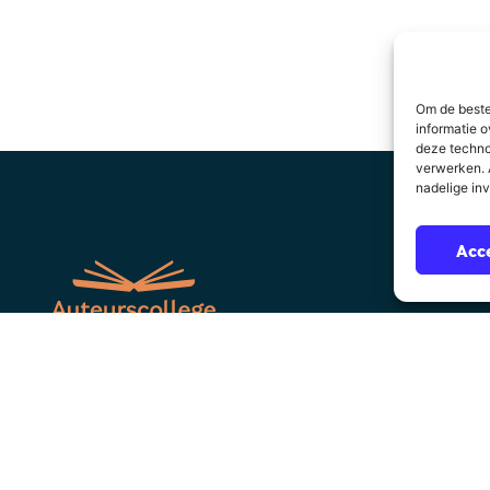
Om de beste
informatie o
deze techno
verwerken. A
nadelige in
Acc
Over Auteurscollege
Sitemap
suppo