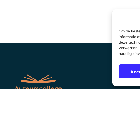
Om de beste
informatie o
deze techno
verwerken. A
nadelige in
Acc
Over Auteurscollege
Sitemap
suppo