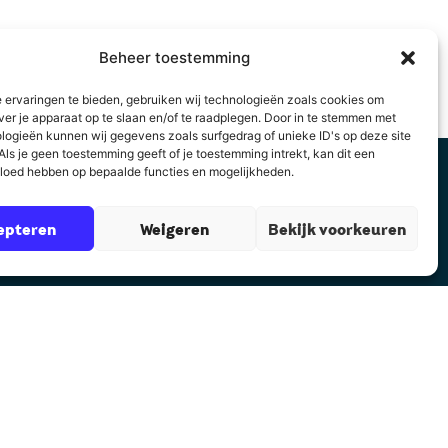
Beheer toestemming
 ervaringen te bieden, gebruiken wij technologieën zoals cookies om
ver je apparaat op te slaan en/of te raadplegen. Door in te stemmen met
logieën kunnen wij gegevens zoals surfgedrag of unieke ID's op deze site
ls je geen toestemming geeft of je toestemming intrekt, kan dit een
vloed hebben op bepaalde functies en mogelijkheden.
epteren
Weigeren
Bekijk voorkeuren
Contact
Auteurscollege
Asserstraat 2
9461 GC Gieten
085 8782 832
rt@auteurscollege.nl