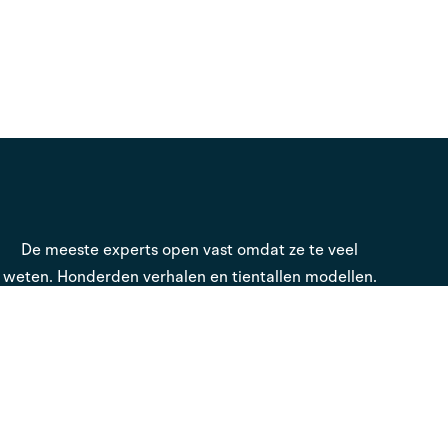
De meeste experts open vast omdat ze te veel
weten. Honderden verhalen en tientallen modellen.
Maar geen rode draad.
Als sparringpartner zie ik die rode draad wel en ik
zorg ervoor dat je in het hele proces steeds het
overzicht behoudt en het stuur in eigen handen.