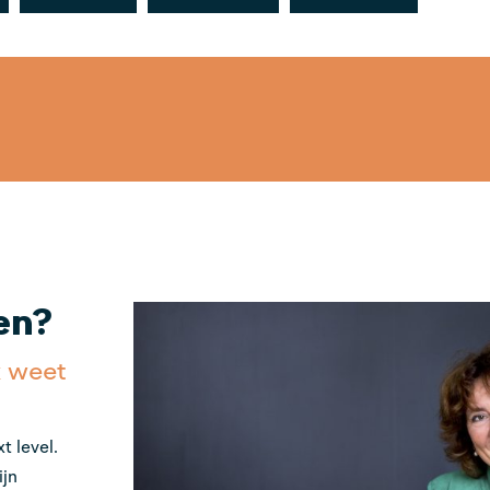
en?
k weet
t level.
ijn