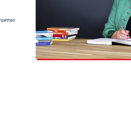
inzetten
e