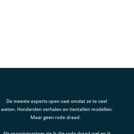
De meeste experts open vast omdat ze te veel
weten. Honderden verhalen en tientallen modellen.
Maar geen rode draad.
Als sparringpartner zie ik die rode draad wel en ik