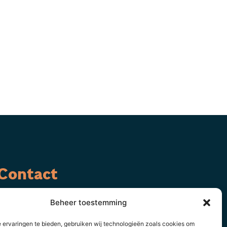
Contact
Auteurscollege
Beheer toestemming
Asserstraat 2
 ervaringen te bieden, gebruiken wij technologieën zoals cookies om
9461 GC Gieten