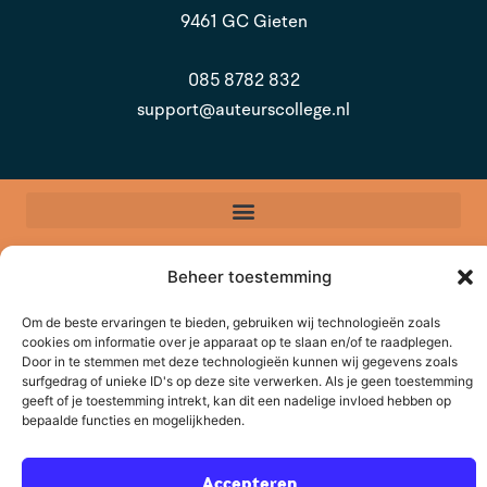
9461 GC Gieten
085 8782 832
support@auteurscollege.nl
© 2026 Auteurscollege
Beheer toestemming
Een
website
van De Gouden Gaai
i.s.m.
Om de beste ervaringen te bieden, gebruiken wij technologieën zoals
Purple Carrot
cookies om informatie over je apparaat op te slaan en/of te raadplegen.
Door in te stemmen met deze technologieën kunnen wij gegevens zoals
Selecteer een evenement
surfgedrag of unieke ID's op deze site verwerken. Als je geen toestemming
geeft of je toestemming intrekt, kan dit een nadelige invloed hebben op
bepaalde functies en mogelijkheden.
Accepteren