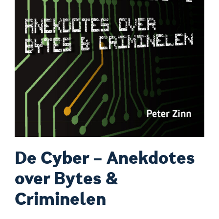
De Cyber –
A
nekdotes
over
B
ytes &
C
riminelen